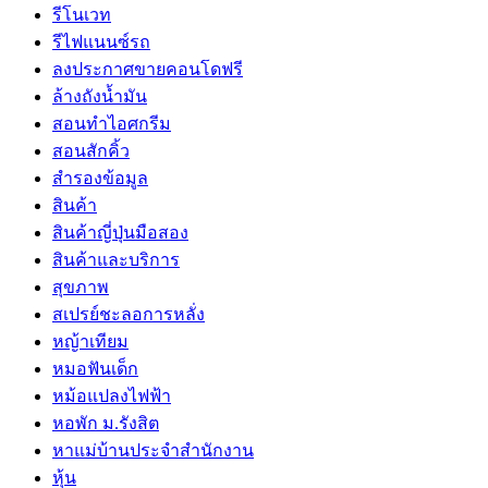
รีโนเวท
รีไฟแนนซ์รถ
ลงประกาศขายคอนโดฟรี
ล้างถังน้ำมัน
สอนทำไอศกรีม
สอนสักคิ้ว
สำรองข้อมูล
สินค้า
สินค้าญี่ปุ่นมือสอง
สินค้าและบริการ
สุขภาพ
สเปรย์ชะลอการหลั่ง
หญ้าเทียม
หมอฟันเด็ก
หม้อแปลงไฟฟ้า
หอพัก ม.รังสิต
หาแม่บ้านประจำสำนักงาน
หุ้น