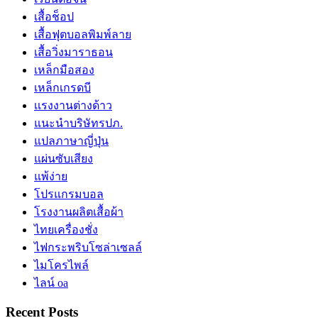
เสื้อช็อป
เสื้อฟุตบอลพิมพ์ลาย
เสื้อวิ่งมาราธอน
เหล็กมือสอง
เหล็กเกรดบี
เเรงงานต่างด้าว
แนะนำบริษัทรปภ.
แปลภาษาญี่ปุ่น
แผ่นซับเสียง
แพ้ง่าย
โปรแกรมบอล
โรงงานผลิตเสื้อผ้า
ไทยเครื่องชั่ง
ไฟกระพริบโซล่าเซลล์
ไมโครไพล์
ไลน์ oa
Recent Posts