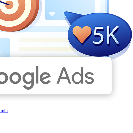
dmin
.