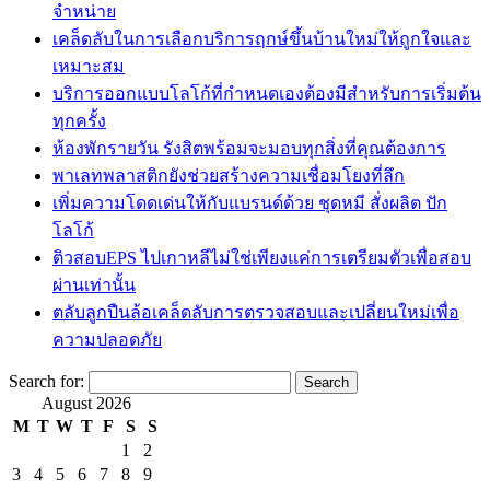
จำหน่าย
เคล็ดลับในการเลือกบริการฤกษ์ขึ้นบ้านใหม่ให้ถูกใจและ
เหมาะสม
บริการออกแบบโลโก้ที่กำหนดเองต้องมีสำหรับการเริ่มต้น
ทุกครั้ง
ห้องพักรายวัน รังสิตพร้อมจะมอบทุกสิ่งที่คุณต้องการ
พาเลทพลาสติกยังช่วยสร้างความเชื่อมโยงที่ลึก
เพิ่มความโดดเด่นให้กับแบรนด์ด้วย ชุดหมี สั่งผลิต ปัก
โลโก้
ติวสอบEPS ไปเกาหลีไม่ใช่เพียงแค่การเตรียมตัวเพื่อสอบ
ผ่านเท่านั้น
ตลับลูกปืนล้อเคล็ดลับการตรวจสอบและเปลี่ยนใหม่เพื่อ
ความปลอดภัย
Search for:
August 2026
M
T
W
T
F
S
S
1
2
3
4
5
6
7
8
9