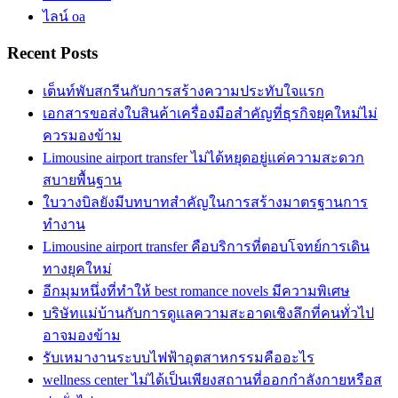
ไลน์ oa
Recent Posts
เต็นท์พับสกรีนกับการสร้างความประทับใจแรก
เอกสารขอส่งใบสินค้าเครื่องมือสำคัญที่ธุรกิจยุคใหม่ไม่
ควรมองข้าม
Limousine airport transfer ไม่ได้หยุดอยู่แค่ความสะดวก
สบายพื้นฐาน
ใบวางบิลยังมีบทบาทสำคัญในการสร้างมาตรฐานการ
ทำงาน
Limousine airport transfer คือบริการที่ตอบโจทย์การเดิน
ทางยุคใหม่
อีกมุมหนึ่งที่ทำให้ best romance novels มีความพิเศษ
บริษัทแม่บ้านกับการดูแลความสะอาดเชิงลึกที่คนทั่วไป
อาจมองข้าม
รับเหมางานระบบไฟฟ้าอุตสาหกรรมคืออะไร
wellness center ไม่ได้เป็นเพียงสถานที่ออกกำลังกายหรือส