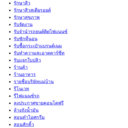
รักษาสิว
รักษาสิวสเตียรอยด์
รักษาสุขภาพ
รับจัดงาน
รับจํานํารถยนต์ติดไฟแนนซ์
รับซักที่นอน
รับซื้อกระเป๋าแบรนด์เนม
รับทำความสะอาดคาร์ซีท
รับแจกใบปลิว
ร้านค้า
ร้านอาหาร
รายชื่อบริษัทแม่บ้าน
รีโนเวท
รีไฟแนนซ์รถ
ลงประกาศขายคอนโดฟรี
ล้างถังน้ำมัน
สอนทำไอศกรีม
สอนสักคิ้ว