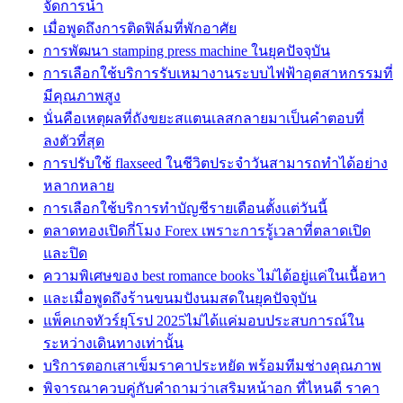
จัดการน้ำ
เมื่อพูดถึงการติดฟิล์มที่พักอาศัย
การพัฒนา stamping press machine ในยุคปัจจุบัน
การเลือกใช้บริการรับเหมางานระบบไฟฟ้าอุตสาหกรรมที่
มีคุณภาพสูง
นั่นคือเหตุผลที่ถังขยะสแตนเลสกลายมาเป็นคำตอบที่
ลงตัวที่สุด
การปรับใช้ flaxseed ในชีวิตประจำวันสามารถทำได้อย่าง
หลากหลาย
การเลือกใช้บริการทำบัญชีรายเดือนตั้งแต่วันนี้
ตลาดทองเปิดกี่โมง Forex เพราะการรู้เวลาที่ตลาดเปิด
และปิด
ความพิเศษของ best romance books ไม่ได้อยู่แค่ในเนื้อหา
และเมื่อพูดถึงร้านขนมปังนมสดในยุคปัจจุบัน
แพ็คเกจทัวร์ยุโรป 2025ไม่ได้แค่มอบประสบการณ์ใน
ระหว่างเดินทางเท่านั้น
บริการตอกเสาเข็มราคาประหยัด พร้อมทีมช่างคุณภาพ
พิจารณาควบคู่กับคำถามว่าเสริมหน้าอก ที่ไหนดี ราคา