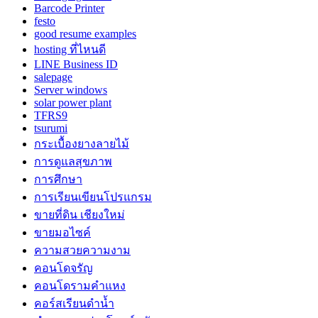
Barcode Printer
festo
good resume examples
hosting ที่ไหนดี
LINE Business ID
salepage
Server windows
solar power plant
TFRS9
tsurumi
กระเบื้องยางลายไม้
การดูแลสุขภาพ
การศึกษา
การเรียนเขียนโปรแกรม
ขายที่ดิน เชียงใหม่
ขายมอไซค์
ความสวยความงาม
คอนโดจรัญ
คอนโดรามคำแหง
คอร์สเรียนดำน้ำ