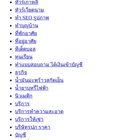
ทัวร์เกาหลี
ทัวร์เวียดนาม
ทำ SEO รูปภาพ
ทำบุญบ้าน
ที่พักอาศัย
ที่อยู่อาศัย
ทีเด็ดบอล
ทุนเรียน
ทําแบบสอบถาม ได้เงินเข้าบัญชี
ธุรกิจ
น้ำมันมะพร้าวสกัดเย็น
น้ำยาบุหรี่ไฟฟ้า
นิวเมติก
บริการ
บริการทำความสะอาด
บริการให้เช่า
บริษัทรปภ ราคา
บัญชี