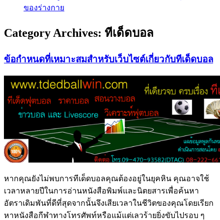
ของร่างกาย
Category Archives:
ทีเด็ดบอล
ข้อกำหนดที่เหมาะสมสำหรับเว็บไซต์เกี่ยวกับทีเด็ดบอล
หากคุณยังไม่พบการทีเด็ดบอลคุณต้องอยู่ในยุคหิน คุณอาจใช้
เวลาหลายปีในการอ่านหนังสือพิมพ์และนิตยสารเพื่อค้นหา
อัตราเดิมพันที่ดีที่สุดจากนั้นจึงเสียเวลาในชีวิตของคุณโดยเรียก
หาหนังสือกีฬาทางโทรศัพท์หรือแม้แต่เลวร้ายยิ่งขับไปรอบ ๆ