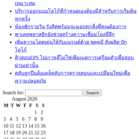
เหมาะสม
บริการออกแบบโลโก้ที่กำหนดเองต้องมีสำหรับการเริ่มต้น
ทุกครั้ง
ห้องพักรายวัน รังสิตพร้อมจะมอบทุกสิ่งที่คุณต้องการ
พาเลทพลาสติกยังช่วยสร้างความเชื่อมโยงที่ลึก
เพิ่มความโดดเด่นให้กับแบรนด์ด้วย ชุดหมี สั่งผลิต ปัก
โลโก้
ติวสอบEPS ไปเกาหลีไม่ใช่เพียงแค่การเตรียมตัวเพื่อสอบ
ผ่านเท่านั้น
ตลับลูกปืนล้อเคล็ดลับการตรวจสอบและเปลี่ยนใหม่เพื่อ
ความปลอดภัย
Search for:
August 2026
M
T
W
T
F
S
S
1
2
3
4
5
6
7
8
9
10
11
12
13
14
15
16
17
18
19
20
21
22
23