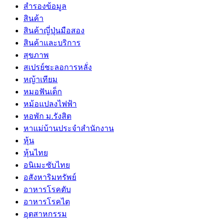
สำรองข้อมูล
สินค้า
สินค้าญี่ปุ่นมือสอง
สินค้าและบริการ
สุขภาพ
สเปรย์ชะลอการหลั่ง
หญ้าเทียม
หมอฟันเด็ก
หม้อแปลงไฟฟ้า
หอพัก ม.รังสิต
หาแม่บ้านประจำสำนักงาน
หุ้น
หุ้นไทย
อนิเมะซับไทย
อสังหาริมทรัพย์
อาหารโรคตับ
อาหารโรคไต
อุตสาหกรรม