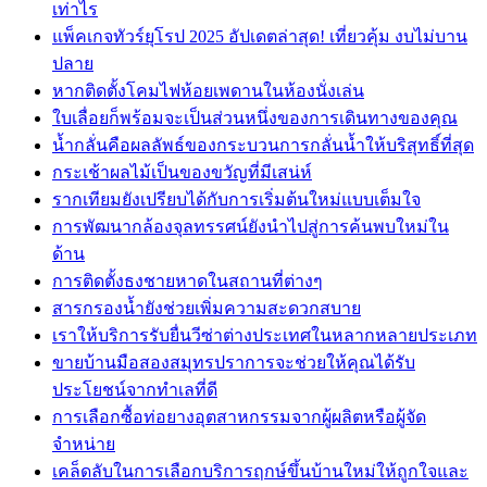
เท่าไร
แพ็คเกจทัวร์ยุโรป 2025 อัปเดตล่าสุด! เที่ยวคุ้ม งบไม่บาน
ปลาย
หากติดตั้งโคมไฟห้อยเพดานในห้องนั่งเล่น
ใบเลื่อยก็พร้อมจะเป็นส่วนหนึ่งของการเดินทางของคุณ
น้ำกลั่นคือผลลัพธ์ของกระบวนการกลั่นน้ำให้บริสุทธิ์ที่สุด
กระเช้าผลไม้เป็นของขวัญที่มีเสน่ห์
รากเทียมยังเปรียบได้กับการเริ่มต้นใหม่แบบเต็มใจ
การพัฒนากล้องจุลทรรศน์ยังนำไปสู่การค้นพบใหม่ใน
ด้าน
การติดตั้งธงชายหาดในสถานที่ต่างๆ
สารกรองน้ำยังช่วยเพิ่มความสะดวกสบาย
เราให้บริการรับยื่นวีซ่าต่างประเทศในหลากหลายประเภท
ขายบ้านมือสองสมุทรปราการจะช่วยให้คุณได้รับ
ประโยชน์จากทำเลที่ดี
การเลือกซื้อท่อยางอุตสาหกรรมจากผู้ผลิตหรือผู้จัด
จำหน่าย
เคล็ดลับในการเลือกบริการฤกษ์ขึ้นบ้านใหม่ให้ถูกใจและ