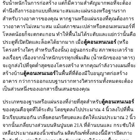
รับน้ำหนักในการก่อสร้าง แต่ก็มีความสำคัญมากพอที่จะต้อง
คำนึงถึงการออกแบบที่เหมาะสมและแผ่นรองหรือฐานราก
สำหรับวางอาคารของคุณ หากฐานหรือแผ่นรองที่คุณต้องการ
วางอาคารไม่เหมาะสม แม้แต่ภาชนะเปล่าหรือคอนเทนเนอร์ที่
โหลดน้อยก็จะตกตะกอน ทำให้พื้นไม่ได้ระดับและแย่กว่านั้นคือ
ประตูที่เปิดปิดและล็อคได้ยากมาก เมื่อ
ตู้คอนเทนเนอร์
(หรือ
โครงสร้างใดๆ สำหรับเรื่องนั้น) อยู่นอกระดับ สภาพจะเลวร้าย
ลงเรื่อยๆ เนื่องจากน้ำหนักบรรทุกเพิ่มเติม (น้ำหนักของอาคาร)
จะถูกส่งไปที่จุดต่ำสุดของโครงสร้าง หากคุณกำลังวางแผนที่จะ
สร้างบ้าน
ตู้คอนเทนเนอร์
ในพื้นที่ที่ต้องมีใบอนุญาตก่อสร้าง
อาคาร กว่าการออกแบบฐานรากทางวิศวกรรมทั้งหมดจะต้อง
เป็นส่วนหนึ่งของเอกสารยื่นเสนอของคุณ
ประเภทของฐานหรือแผ่นรองที่ง่ายที่สุดสำหรับ
ตู้คอนเทนเนอร์
ของคุณคือจุดที่ได้ระดับ โดยขุดลงไปประมาณ 4 นิ้วลงไปที่พื้น
ผิวเรียบเสมอกัน เกลี่ยคอนกรีตบดและอัดให้แน่นประมาณ 2 นิ้ว
จากนั้นเกลี่ยบางส่วนบนหินปูนบด 21A ที่ด้านบนและ กระชับให้
เหลือประมาณสองนิ้วเช่นกัน ผลิตภัณฑ์ทั้งสองนี้มีสารยึดเกาะ