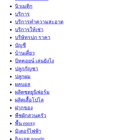
นิวเมติก
บริการ
บริการทำความสะอาด
บริการให้เช่า
บริษัทรปภ ราคา
บัญชี
บ้านเดี่ยว
บิทคอยน์ เล่นยังไง
ปลูกกัญชา
ปลูกผม
ผลบอล
ผลิตชุดยูนิฟอร์ม
ผลิตเสื้อโปโล
ฝากของ
พืชผักสวนครัว
พื้น epoxy
มิเตอร์ไฟฟ้า
ยิงแอด google