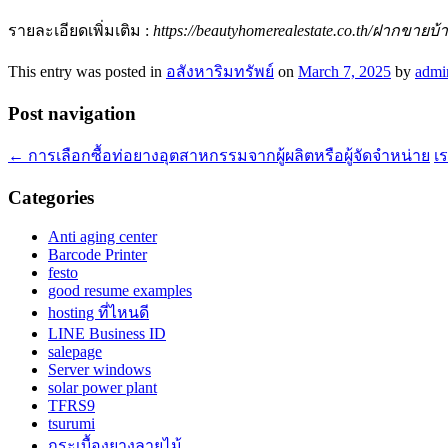
รายละเอียดเพิ่มเติม :
https://beautyhomerealestate.co.th/ฝากขายบ้
This entry was posted in
อสังหาริมทรัพย์
on
March 7, 2025
by
admi
Post navigation
←
การเลือกซื้อท่อยางอุตสาหกรรมจากผู้ผลิตหรือผู้จัดจำหน่าย
เ
Categories
Anti aging center
Barcode Printer
festo
good resume examples
hosting ที่ไหนดี
LINE Business ID
salepage
Server windows
solar power plant
TFRS9
tsurumi
กระเบื้องยางลายไม้