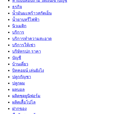
ทําแบบสอบถาม ได้เงินเข้าบัญชี
ธุรกิจ
น้ำมันมะพร้าวสกัดเย็น
น้ำยาบุหรี่ไฟฟ้า
นิวเมติก
บริการ
บริการทำความสะอาด
บริการให้เช่า
บริษัทรปภ ราคา
บัญชี
บ้านเดี่ยว
บิทคอยน์ เล่นยังไง
ปลูกกัญชา
ปลูกผม
ผลบอล
ผลิตชุดยูนิฟอร์ม
ผลิตเสื้อโปโล
ฝากของ