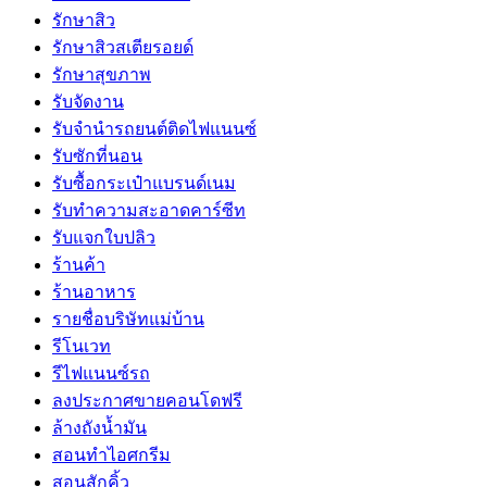
รักษาสิว
รักษาสิวสเตียรอยด์
รักษาสุขภาพ
รับจัดงาน
รับจํานํารถยนต์ติดไฟแนนซ์
รับซักที่นอน
รับซื้อกระเป๋าแบรนด์เนม
รับทำความสะอาดคาร์ซีท
รับแจกใบปลิว
ร้านค้า
ร้านอาหาร
รายชื่อบริษัทแม่บ้าน
รีโนเวท
รีไฟแนนซ์รถ
ลงประกาศขายคอนโดฟรี
ล้างถังน้ำมัน
สอนทำไอศกรีม
สอนสักคิ้ว