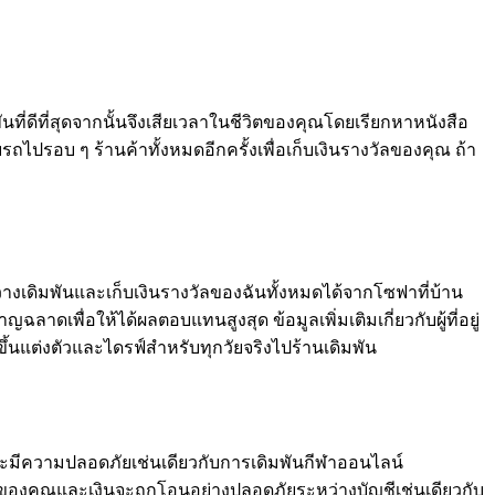
ี่ดีที่สุดจากนั้นจึงเสียเวลาในชีวิตของคุณโดยเรียกหาหนังสือ
รถไปรอบ ๆ ร้านค้าทั้งหมดอีกครั้งเพื่อเก็บเงินรางวัลของคุณ ถ้า
างเดิมพันและเก็บเงินรางวัลของฉันทั้งหมดได้จากโซฟาที่บ้าน
าดเพื่อให้ได้ผลตอบแทนสูงสุด ข้อมูลเพิ่มเติมเกี่ยวกับผู้ที่อยู่
ขึ้นแต่งตัวและไดรฟ์สำหรับทุกวัยจริงไปร้านเดิมพัน
ะมีความปลอดภัยเช่นเดียวกับการเดิมพันกีฬาออนไลน์
ดของคุณและเงินจะถูกโอนอย่างปลอดภัยระหว่างบัญชีเช่นเดียวกับ