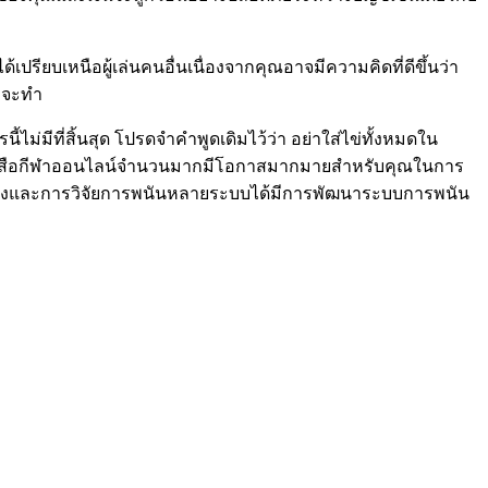
เปรียบเหนือผู้เล่นคนอื่นเนื่องจากคุณอาจมีความคิดที่ดีขึ้นว่า
ี่จะทำ
ม่มีที่สิ้นสุด โปรดจำคำพูดเดิมไว้ว่า อย่าใส่ไข่ทั้งหมดใน
สือกีฬาออนไลน์จำนวนมากมีโอกาสมากมายสำหรับคุณในการ
อลขั้นสูงและการวิจัยการพนันหลายระบบได้มีการพัฒนาระบบการพนัน