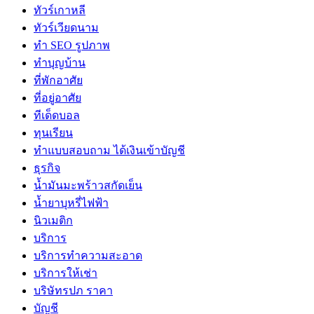
ทัวร์เกาหลี
ทัวร์เวียดนาม
ทำ SEO รูปภาพ
ทำบุญบ้าน
ที่พักอาศัย
ที่อยู่อาศัย
ทีเด็ดบอล
ทุนเรียน
ทําแบบสอบถาม ได้เงินเข้าบัญชี
ธุรกิจ
น้ำมันมะพร้าวสกัดเย็น
น้ำยาบุหรี่ไฟฟ้า
นิวเมติก
บริการ
บริการทำความสะอาด
บริการให้เช่า
บริษัทรปภ ราคา
บัญชี